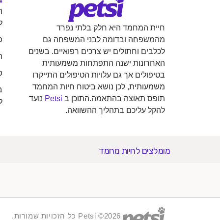
ה
ל
חיית המחמד היא חלק בלתי נפרד
פ
מהמשפחה ובדומה לבני המשפחה גם
לכלבים וחתולים יש צרכים רפואיים. בשנים
ה
האחרונות ישנה התפתחות משמעותית
פ
בטיפולים אך גם עלויות הטיפולים התייקרו
משמעותית, לכן נושא ביטוח חיות המחמד
ב
תופס תאוצה בהתאמה.התוכן ב
Petsi
נועד
ל
להקל עליכם בתהליך ההשוואה.
מומלצים לחיות מחמד
2026© Petsi כל הזכויות שמורות.