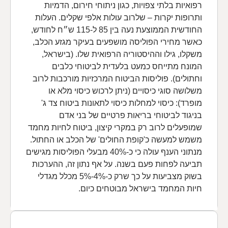
רפואיות בלתי צפויות, כגון ניתוחי חירום, הדמיות
ותרופות יקרות – שלרוב עולות אלפי שקלים. העלות
החודשית הממוצעת נעה בין 85 ל-115 ש״ח לחודש,
כאשר מחירי הפוליסה מושפעים בעיקר מגזע הכלב,
משקלו, גילו וההיסטוריה הרפואית שלו. (בישראל,
המונח מתייחס כמעט בלעדית לביטוחי כלבים
וחתולים). פוליסות הביטוח המרכזיות מורכבות לרוב
משלושה סוגי כיסויים (ניתן לרכוש כיסוי מלא או
מופרד): כיסוי למחלות כיסוי לתאונות ביטוח צד ג'
בניגוד לביטוחי בריאות פרטיים של בני אדם
שמופעלים לרוב רק במקרי קיצון, ביטוח לחיות מחמד
משמש למעשה כ'קופת החולים' של הכלב או החתול.
מנתוני הענף עולה כי כ-40% מבעלי הפוליסות מגישים
תביעה לפחות פעם בשנה. על אף נתון זה, ההערכות
בשוק מצביעות על כך שרק כ-4%-5% מכלל מגדלי
חיות המחמד בישראל מבוטחים כיום.