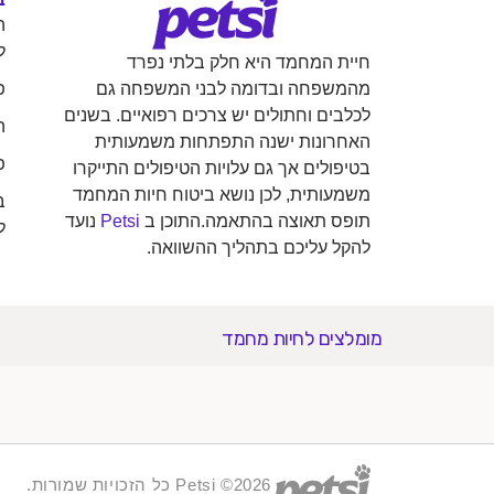
ה
ל
חיית המחמד היא חלק בלתי נפרד
פ
מהמשפחה ובדומה לבני המשפחה גם
לכלבים וחתולים יש צרכים רפואיים. בשנים
ה
האחרונות ישנה התפתחות משמעותית
פ
בטיפולים אך גם עלויות הטיפולים התייקרו
משמעותית, לכן נושא ביטוח חיות המחמד
ב
תופס תאוצה בהתאמה.התוכן ב
Petsi
נועד
ל
להקל עליכם בתהליך ההשוואה.
מומלצים לחיות מחמד
2026© Petsi כל הזכויות שמורות.