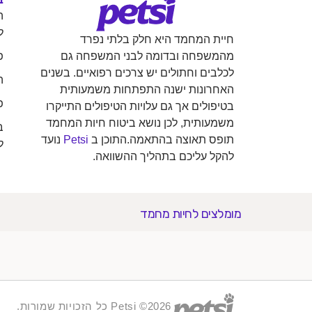
ה
ל
חיית המחמד היא חלק בלתי נפרד
פ
מהמשפחה ובדומה לבני המשפחה גם
לכלבים וחתולים יש צרכים רפואיים. בשנים
ה
האחרונות ישנה התפתחות משמעותית
פ
בטיפולים אך גם עלויות הטיפולים התייקרו
משמעותית, לכן נושא ביטוח חיות המחמד
ב
תופס תאוצה בהתאמה.התוכן ב
Petsi
נועד
ל
להקל עליכם בתהליך ההשוואה.
מומלצים לחיות מחמד
2026© Petsi כל הזכויות שמורות.