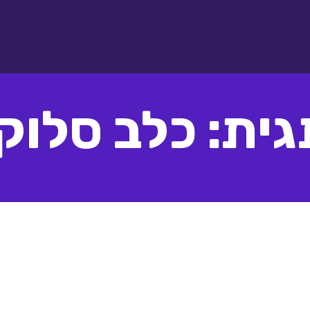
גית: כלב סלוקי