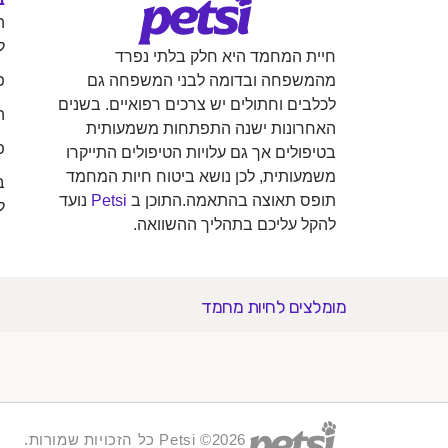
ה
ל
חיית המחמד היא חלק בלתי נפרד
פ
מהמשפחה ובדומה לבני המשפחה גם
לכלבים וחתולים יש צרכים רפואיים. בשנים
ה
האחרונות ישנה התפתחות משמעותית
פ
בטיפולים אך גם עלויות הטיפולים התייקרו
משמעותית, לכן נושא ביטוח חיות המחמד
ב
תופס תאוצה בהתאמה.התוכן ב
Petsi
נועד
ל
להקל עליכם בתהליך ההשוואה.
מומלצים לחיות מחמד
2026© Petsi כל הזכויות שמורות.