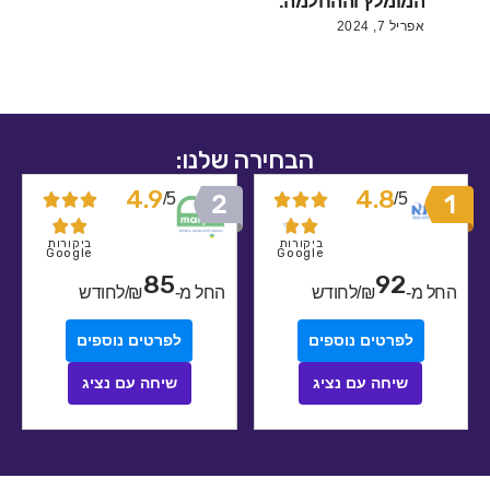
המומלץ וההחלמה.
אפריל 7, 2024
הבחירה שלנו:
4.9
4.8
5/
5/










ביקורות
ביקורות
Google
Google
85
92
מ-
₪/לחודש
החל מ-
₪/לחודש
לפרטים נוספים
לפרטים נוספים
שיחה עם נציג
שיחה עם נציג