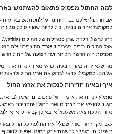
למה החתול מפסיק פתאום להשתמש בארגז
אם החתול שלכם כבר היה מורגל להשתמש בארגז חול 
במקומות אחרים בבית, יכול להיות שהוא סובל מבעיה רפ
אצל חתולים זכרים צעירים ושאחד התוצרים שלה הוא ס
מכניסת חיה חדשה הביתה ועד הופעה של חתול חדש ברחו
מה שלא יהיה מקור הבעיה, כדאי מאוד לנקות את המקו
אליהם. במקביל, כדאי לבדוק את ארגז החול ולראות א
איך ובאיזו תדירות לנקות את ארגז החול
מומלץ לנקות את ארגז החול פעם ביום. שימו לב: אתם
חשוב להוציא את הצרכים ואת החול שמסביבם באמצעו
נקודתית כתוצאה משלשול או באופן קבוע- כדאי או לנק
לגבי ניקוי יותר יסודי, שכולל את החלפת כל החול באר
כשמנקים, מומלץ להשתמש רק במים. אפשר להוסיף קצת 