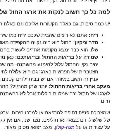
בית-חוץ צריכים ארגז חול נקי, במיוחד אם הם מבלים ב
למה כל כך חשוב לנקות את ארגז החול של
יש כמה סיבות, גם כאלה הקשורות אליכם וגם כאלה ה
ריח:
אתם לא רוצים שהבית שלכם יריח כמו שירו
סדר וניקיון:
חתול הוא חיה נקייה המקפידה מאוד 
שלו, הוא כבר ימצא מקומות אחרים לעשות בהם צ
שמירה על בריאות החתול ובריאותכם:
כאן מדו
יהיה נקי, החתול עלול להימנע מהשתנה- מה שמו
הצטברות של הפרשות בארגז גם היא עלולה להיו
עניין זה חשוב במיוחד אם יש בבית ילדים קטנים
מעקב אחרי בריאות החתול:
יותר שתן מהרגיל? החתול
לארגז של חתול זכר שמלוות ביללות אבל לא בהשתנה?
חיים
שמצריכה פנייה דחופה למרפאה או למרכז חירום. ארגז
של שלשול, דם בצואה או תולעים. מצד שני, אם אין קקי
על עצירות או על
מגה-קולון
, מצב רפואי מסוכן מאוד.