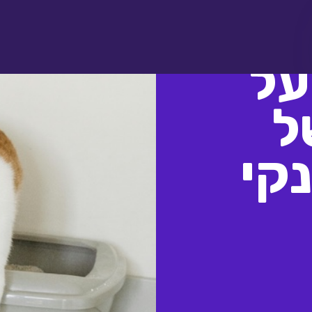
יח:
על
ל
קי