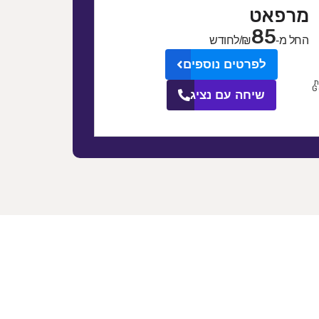
מרפאט
85
החל מ-
₪/לחודש
לפרטים נוספים
ת
G
שיחה עם נציג