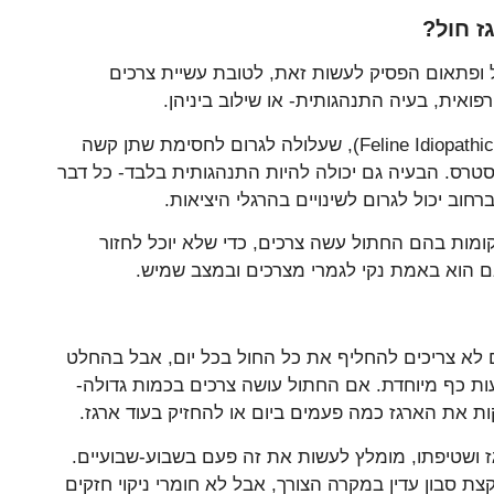
 חול?
ופתאום הפסיק לעשות זאת, לטובת עשיית צרכים
ואית, בעיה התנהגותית- או שילוב ביניהן.
קחו למשל, דלקת שתן סטרילית של חתולים (Feline Idiopathic Cystitis), שעלולה לגרום לחסימת שתן קשה
טרס. הבעיה גם יכולה להיות התנהגותית בלבד- כל דבר
ב יכול לגרום לשינויים בהרגלי היציאות.
מות בהם החתול עשה צרכים, כדי שלא יוכל לחזור
ם הוא באמת נקי לגמרי מצרכים ובמצב שמיש.
 לא צריכים להחליף את כל החול בכל יום, אבל בהחלט
ת כף מיוחדת. אם החתול עושה צרכים בכמות גדולה-
ות את הארגז כמה פעמים ביום או להחזיק בעוד ארגז.
גז ושטיפתו, מומלץ לעשות את זה פעם בשבוע-שבועיים.
סבון עדין במקרה הצורך, אבל לא חומרי ניקוי חזקים