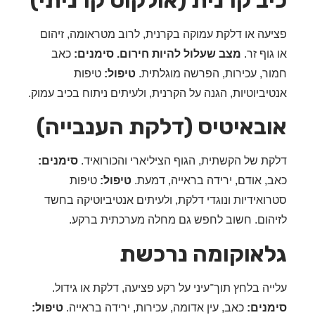
ב קרנית (אולקוס קרניתי)
עה או דלקת עמוקה בקרנית, לרוב מטראומה, זיהום
וף זר.
מצב שעלול להיות חירום.
סימנים:
כאב
ר, עכירות, הפרשה מוגלתית.
טיפול:
טיפות
יביוטיות, הגנה על הקרנית, ולעיתים ניתוח בכיב עמוק.
באיטיס (דלקת הענבייה)
ת של הקשתית, הגוף הציליארי והכורואיד.
סימנים:
, אודם, ירידה בראייה, דמעת.
טיפול:
טיפות
ואידיות ונוגדי דלקת, ולעיתים אנטיביוטיקה בחשד
הום. חשוב לחפש גם מחלה מערכתית ברקע.
אוקומה נרכשת
יה בלחץ תוך־עיני על רקע פציעה, דלקת או גידול.
נים:
כאב, עין אדומה, עכירות, ירידה בראייה.
טיפול: