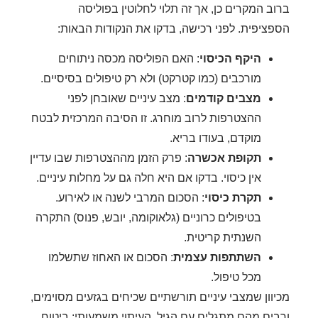
ב המקרים כן, אך זה תלוי לחלוטין בפוליסה
ציפית. לפני רכישה, בדקו את הנקודות הבאות:
היקף הכיסוי
: האם הפוליסה מכסה ניתוחים
מורכבים (כמו קטרקט) ולא רק טיפולים בסיסיים.
מצבים קודמים
: מצב עיניים שאובחן לפני
ההצטרפות לרוב מוחרג. זו הסיבה המרכזית לבטח
מוקדם, בעודו בריא.
תקופת אכשרה
: פרק הזמן מההצטרפות שבו עדיין
אין כיסוי. בדקו אם היא חלה גם על מחלות עיניים.
תקרת כיסוי
: הסכום המרבי לשנה או לאירוע.
בטיפולים כרוניים (גלאוקומה, יובש, פנוס) התקרה
השנתית קריטית.
השתתפות עצמית
: הסכום או האחוז שתשלמו
מכל טיפול.
וון שמצבי עיניים תורשתיים שכיחים בגזעים מסוימים,
ים מהם מתגלים עם הגיל, העיתוי משמעותי: ביטוח