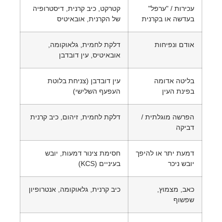
כירות / "ערפל"
קטרקט, כיב קרנית, דיסטרופיה
עדשה או בקרנית
של הקרנית, אובאיטיס
ודם ונפיחות
דלקת לחמית, גלאוקומה,
אובאיטיס, עין דובדבן
ליטה אדומה
עין דובדבן (צניחת בלוטת
פינת העין
העפעף השלישי)
פרשה מוגלתית /
דלקת לחמית, זיהום, כיב קרנית
ביקה
מעת יתר או להיפך
חסימת צינור דמעות, יובש
ובש ניכר
בעיניים (KCS)
אב, מצמוץ,
כיב קרנית, גלאוקומה, אנטרופיון
פשוף