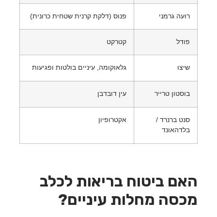
ועה גרמני
פנוס (דלקת קרנית שטחית כרונית)
ודל
קטרקט
יצו
גלאוקומה, עיניים בולטות ופגיעות
וסטון טרייר
עין דובדבן
נט ברנרד /
אקטרופיון
לדהאונד
ם ביטוח בריאות לכלב
סה מחלות עיניים?