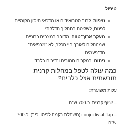
ול:
טיפות
: לרוב סטרואידים או מדכאי חיסון מקומיים
לפנוס, לשליטה בתהליך הדלקתי.
מעקב ארוך־טווח
: מדובר במצבים כרוניים
שמנוהלים לאורך חיי הכלב, לא "מרפאים"
חד־פעמית.
ניתוח
: במקרים חמורים ונדירים בלבד.
ה עולה לטפל במחלות קרנית
רשתית אצל כלבים?
ת משוערת:
ף קרנית: כ-700 ש"ח.
– conjuctivial flap (השתלת רקמה לכיסוי כיב): כ-700
.