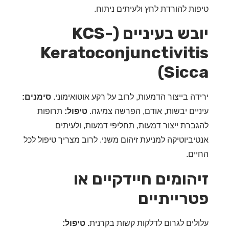
ות להורדת לחץ ולעיתים ניתוח.
יובש בעיניים (KCS-
Keratoconjunctivit
Sicc
דה בייצור הדמעות, לרוב על רקע אוטואימוני.
סימנים:
יים יבשות, אודם, הפרשה צמיגה.
טיפול:
תרופות
ברת ייצור דמעות, תחליפי דמעות, ולעיתים
יביוטיקה למניעת זיהום משני. לרוב מצריך טיפול לכל
ים.
הומים חיידקיים או
רייתיים
לים לגרום לדלקות קשות בקרנית.
טיפול: