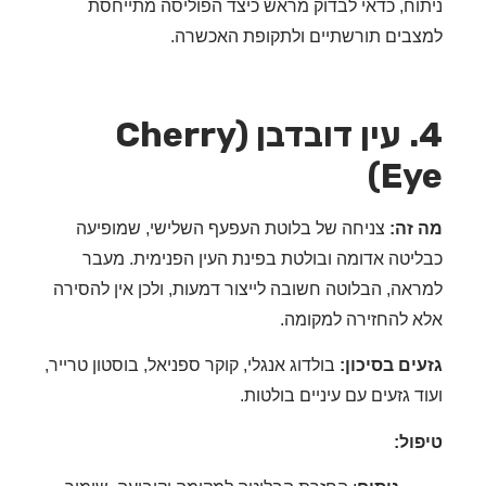
וח, כדאי לבדוק מראש כיצד הפוליסה מתייחסת
בים תורשתיים ולתקופת האכשרה.
4. עין דובדבן (Cherry
Ey
זה:
צניחה של בלוטת העפעף השלישי, שמופיעה
יטה אדומה ובולטת בפינת העין הפנימית. מעבר
אה, הבלוטה חשובה לייצור דמעות, ולכן אין להסירה
 להחזירה למקומה.
ים בסיכון:
בולדוג אנגלי, קוקר ספניאל, בוסטון טרייר,
ד גזעים עם עיניים בולטות.
ול: