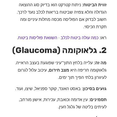
ית הביטוח:
ניתוח קטרקט הוא בדיוק סוג ההוצאה
ולה והלא צפויה שביטוח בריאות לכלב נועד לרכך.
ב לבדוק אם הפוליסה מכסה מחלות עיניים ומה
ת הכיסוי.
:
כמה עולה ביטוח לכלב
·
השוואת פוליסות ביטוח
.
זה:
עלייה בלחץ התוך־עיני שפוגעת בעצב הראייה.
וקומה חריפה היא
מצב חירום,
עיכוב עלול לגרום
ורון בלתי הפיך תוך ימים.
ים בסיכון:
באסט האונד, קוקר ספניאל, שיצו, ועוד.
ינים:
עין אדומה וכואבת, עכירות, אישון מורחב,
תים בליטה של גלגל העין.