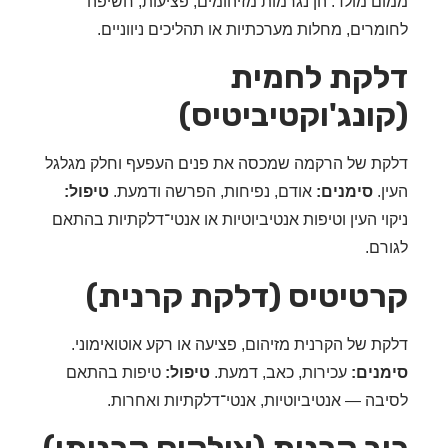
ם מולד. הן נגרמות מזיהומים, פציעות, חשיפה
מרים, מחלות מערכתיות או תהליכים ניווניים.
קת לחמית
ונג'וקטיביטיס)
ת של הרקמה שמכסה את פנים העפעף וחלק מגלגל
ן.
סימנים:
אודם, נפיחות, הפרשה ודמעת.
טיפול:
וי העין וטיפות אנטיביוטיות או אנטי־דלקתיות בהתאם
רם.
טיטיס (דלקת קרנית)
ת של הקרנית מזיהום, פציעה או רקע אוטואימוני.
נים:
עכירות, כאב, דמעת.
טיפול:
טיפות בהתאם
בה — אנטיביוטיות, אנטי־דלקתיות ואחרות.