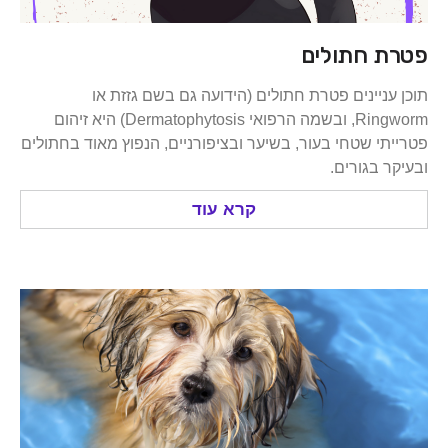
 חתולים
ניינים פטרת חתולים (הידועה גם בשם גזזת או
Ringworm, ובשמה הרפואי Dermatophytosis) היא זיהום
י שטחי בעור, בשיער ובציפורניים, הנפוץ מאוד בחתולים
 בגורים.
קרא עוד