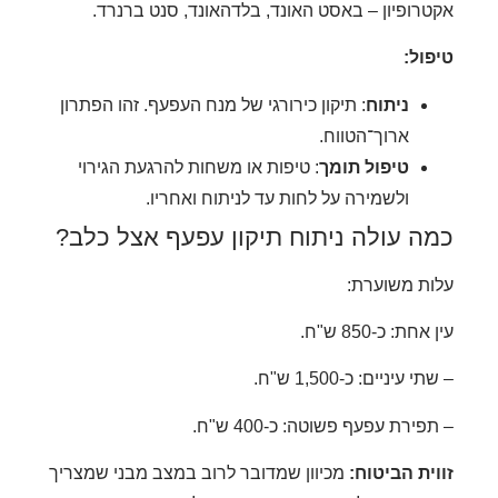
רופיון – באסט האונד, בלדהאונד, סנט ברנרד.
ול:
ניתוח
: תיקון כירורגי של מנח העפעף. זהו הפתרון
ארוך־הטווח.
טיפול תומך
: טיפות או משחות להרגעת הגירוי
ולשמירה על לחות עד לניתוח ואחריו.
ה עולה ניתוח תיקון עפעף אצל כלב?
ת משוערת:
ת: כ-850 ש"ח.
עיניים: כ-1,500 ש"ח.
ירת עפעף פשוטה: כ-400 ש"ח.
ית הביטוח:
מכיוון שמדובר לרוב במצב מבני שמצריך