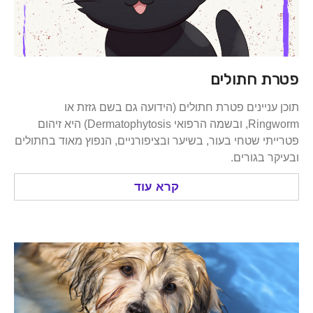
 חתולים
ניינים פטרת חתולים (הידועה גם בשם גזזת או
Ringworm, ובשמה הרפואי Dermatophytosis) היא זיהום
י שטחי בעור, בשיער ובציפורניים, הנפוץ מאוד בחתולים
 בגורים.
קרא עוד