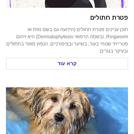
 חתולים
ניינים פטרת חתולים (הידועה גם בשם גזזת או
Ringworm, ובשמה הרפואי Dermatophytosis) היא זיהום
י שטחי בעור, בשיער ובציפורניים, הנפוץ מאוד בחתולים
 בגורים.
קרא עוד