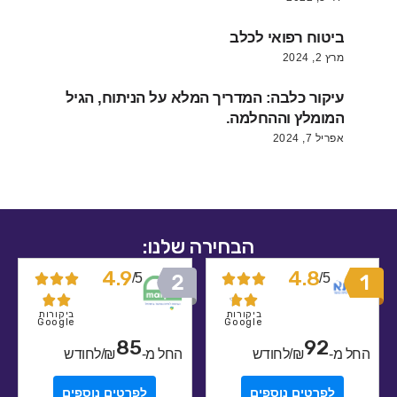
ביטוח רפואי לכלב
מרץ 2, 2024
עיקור כלבה: המדריך המלא על הניתוח, הגיל
המומלץ וההחלמה.
אפריל 7, 2024
הבחירה שלנו:
4.9
4.8
5/
5/










ביקורות
ביקורות
Google
Google
85
92
מ-
₪/לחודש
החל מ-
₪/לחודש
לפרטים נוספים
לפרטים נוספים