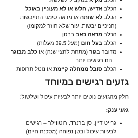
הכלב
מקיא
במקביל לשלשול
הכלב
אדיש, חלש או לא מעוניין באוכל
הכלב
לא שותה
או מראה סימני התייבשות
(חניכיים יבשות, עור שלא חוזר למקומו)
הכלב
מראה כאב
בבטן
הכלב
בעל חום
(מעל 39.5 מעלות)
מדובר ב
גור
(מתחת לחצי שנה) או
כלב מבוגר
– הם רגישים יותר
הכלב
סובל ממחלה קיימת
או נוטל תרופות
ים רגישים במיוחד
מהגזעים נוטים יותר לבעיות עיכול ושלשול:
 ענק:
גרייט דיין, סן ברנרד, רוטווילר – רגישים
לבעיות עיכול ובטן נפוחה (מסכנת חיים)