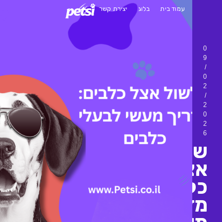
עמוד בית
בלוג
יצירת קשר
שול
ל
בים:
ריך