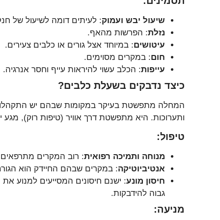
תסמינים:
שיעול יבש ועמוק
: לעיתים דומה לשיעול של חנק
נזלת
: הפרשות מהאף.
עיטושים
: במיוחד אצל גורים או כלבים צעירים.
חום
: במקרים מסוימים.
עייפות
: הכלב עשוי להיראות עייף וחסר אנרגיה.
כיצד נדבקים בשעלת כלבים?
המחלה מתפשטת בעיקר במקומות שבהם יש התקהלויות ש
ותערוכות. היא מתפשטת דרך אוויר (טיפות רוק), מגע 
טיפול:
מנוחה ותמיכה רפואית
: רוב המקרים מתרפאים 
אנטיביוטיקה
: במקרים שבהם החיידק הוא הגורם 
חיסון מונע
: ישנם חיסונים המסייעים למנוע את
גבוה להידבקות.
מניעה: