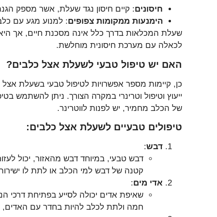
חיסונים
: קיים חיסון נגד שעלת, אשר מספק הגנ
הימנעות ממקומות צפופים
: למנוע מגע עם כלב
שעלת המכלאות בדרך כלל אינה מסכנת חיים, אך היא ע
לכאלה עם מערכת חיסונית מוחלשת.
האם יש טיפול טבעי לשעלת אצל כלבים?
כן, קיימות מספר אפשרויות לטיפול טבעי בשעלת אצל כל
ייעוץ וטיפול וטרינרי במקרה הצורך. ניתן להשתמש בט
של הכלב מחמיר, יש לפנות לווטרינר.
טיפולים טבעיים לשעלת אצל כלבים:
דבש
:
דבש טבעי, במיוחד דבש מהאזור, יכול לעזור
קטנה של דבש למי הכלב או לתת לו ישירות (כ-1 כפית, 2-3 פעמים ביום, תלוי בגודל
אדי מים
:
שאיפת אדים יכולה לסייע בפתיחת דרכי ה
חמה ולתת לכלב להיות בחדר עם האדים, א