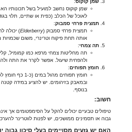
שמן קוקוס
:
שמן קוקוס נחשב למועיל בשל תכונותיו האנט
לאוכל של הכלב (כפית או שתיים, תלוי בגודל
תמצית פרחי סמבוק
:
תמצית פרחי סמבוק (
Elderberry
) יכולה ל
אותה תחת פיקוח וטרינרי, משום שכמויות מ
תה צמחי
:
תה מחליטות צמחי מרפא כמו קמומיל, קליפ
ולהפחית שיעול. אפשר לקרר את התה ולהצ
חומץ תפוחים
:
חומץ תפוחים מהול
ובמאבק בזיהומים. יש להציע במידה קטנה
בנוסף.
חשוב:
טיפולים טבעיים יכולים להקל על הסימפטומים אך אינם
גבוה או תסמינים ממושכים, יש לפנות לווטרינר להער
האם יש גזעים מסויימים בעלי סיכון גבוה 