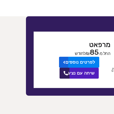
מרפאט
85
החל מ-
₪/לחודש
לפרטים נוספים
ת
G
שיחה עם נציג