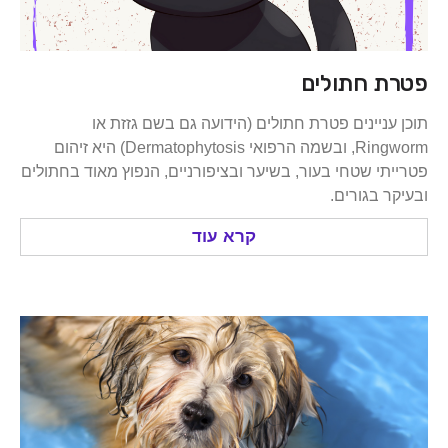
 חתולים
ניינים פטרת חתולים (הידועה גם בשם גזזת או
Ringworm, ובשמה הרפואי Dermatophytosis) היא זיהום
י שטחי בעור, בשיער ובציפורניים, הנפוץ מאוד בחתולים
 בגורים.
קרא עוד