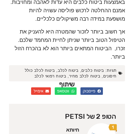
עות ביטוח כלבים היא עדות לאהבה ומחויבות.
 ההחלטה לרכוש פוליסה עשויה להיות
עת במידה רבה משיקולים כלכליים.
שוב ביותר לזכור שהמטרה היא להעניק את
ול הטוב ביותר שניתן לחיית המחמד שלכם.
, הביטוח המתאים ביותר הוא לא בהכרח הזול
ר.
גיות:
ביטוח כלבים
,
ביטוח לכלב
,
ביטוח לכלב כולל
יסונים
,
ביטוח לכלב מחיר
,
ביטוח רפואי לכלב
שיתוף
פייסבוק
ווטסאפ
אימייל
הטופ 2 של PETSI
חיותא