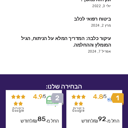
יולי 3, 2022
ביטוח רפואי לכלב
מרץ 2, 2024
עיקור כלבה: המדריך המלא על הניתוח, הגיל
המומלץ וההחלמה.
אפריל 7, 2024
הבחירה שלנו:
4.9
4.8
5/
5/










ביקורות
ביקורות
Google
Google
85
92
מ-
₪/לחודש
החל מ-
₪/לחודש