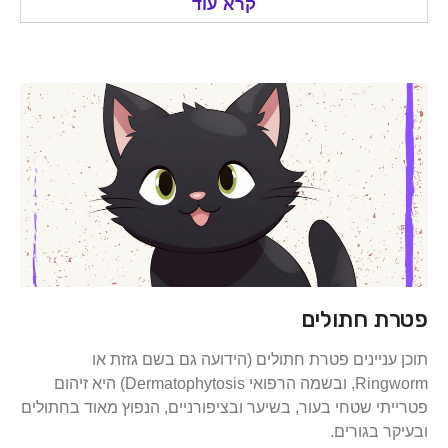
קרא עוד
 חתולים
ניינים פטרת חתולים (הידועה גם בשם גזזת או
Ringworm, ובשמה הרפואי Dermatophytosis) היא זיהום
י שטחי בעור, בשיער ובציפורניים, הנפוץ מאוד בחתולים
 בגורים.