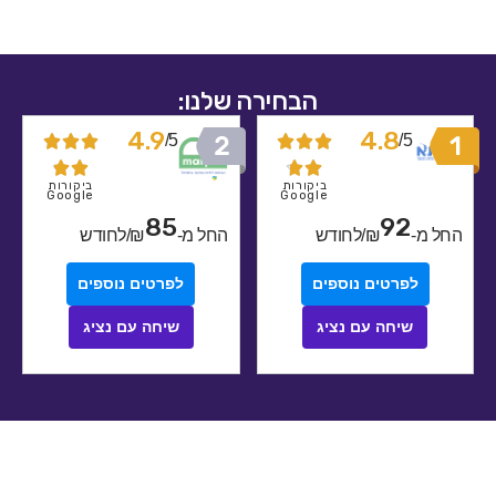
הבחירה שלנו:
4.9
4.8
5/
5/










ביקורות
ביקורות
Google
Google
85
92
מ-
₪/לחודש
החל מ-
₪/לחודש
לפרטים נוספים
לפרטים נוספים
שיחה עם נציג
שיחה עם נציג