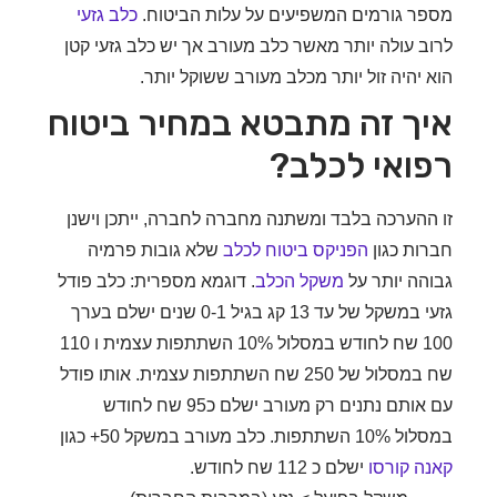
ר גורמים המשפיעים על עלות הביטוח.
כלב גזעי
ב עולה יותר מאשר כלב מעורב אך יש כלב גזעי קטן
 יהיה זול יותר מכלב מעורב ששוקל יותר.
ך זה מתבטא במחיר ביטוח
ואי לכלב?
ההערכה בלבד ומשתנה מחברה לחברה, ייתכן וישנן
ות כגון
הפניקס ביטוח לכלב
שלא גובות פרמיה
הה יותר על
משקל הכלב
. דוגמא מספרית: כלב פודל
גזעי במשקל של עד 13 קג בגיל 0-1 שנים ישלם בערך
100 שח לחודש במסלול 10% השתתפות עצמית ו 110
שח במסלול של 250 שח השתתפות עצמית. אותו פודל
עם אותם נתנים רק מעורב ישלם כ95 שח לחודש
ות. כלב מעורב במשקל 50+ כגון
ה קורסו
ישלם כ 112 שח לחודש.