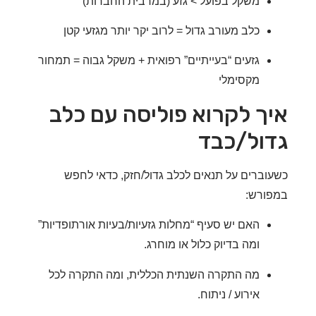
משקל בפועל > גזע (במרבית החברות)
כלב מעורב גדול = לרוב יקר יותר מגזעי קטן
גזעים “בעייתיים” רפואית + משקל גבוה = תמחור
מקסימלי
ך לקרוא פוליסה עם כלב
ול/כבד
וברים על תנאים לכלב גדול/חזק, כדאי לחפש
ורש:
האם יש סעיף “מחלות גזעיות/בעיות אורתופדיות”
ומה בדיוק כלול או מוחרג.
מה התקרה השנתית הכללית, ומה התקרה לכל
אירוע / ניתוח.