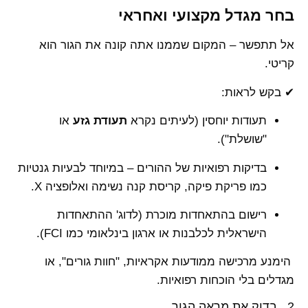
בחר מגדל מקצועי ואחראי
אל תתפשר – המקום שממנו אתה קונה את הגור הוא
קריטי.
✔ בקש לראות:
תעודות יוחסין (לעיתים נקרא
תעודת גזע
או
"שושלת").
בדיקות רפואיות של ההורים – במיוחד לבעיות גנטיות
כמו פריקת פיקה, קריסת קנה נשימה ואלופציה X.
רישום בהתאחדות מוכרת (לדוג' ההתאחדות
הישראלית לכלבנות או ארגון בינלאומי כמו FCI).
הימנע מרכישה ממודעות אקראיות, "חוות גורים", או
מגדלים בלי הוכחות רפואיות.
2. בדוק את מראה הגור